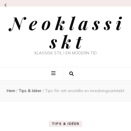
N e o k l a s s i
s k t
KLASSISK STIL I EN MODERN TID
Hem
/
Tips & Idéer
/
Tips för att anställa en inredningsarkitekt
TIPS & IDÉER