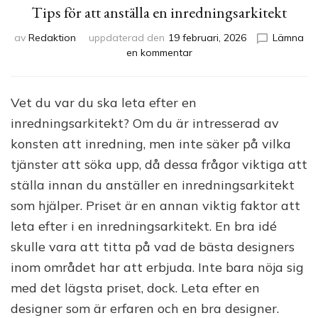
Tips för att anställa en inredningsarkitekt
av
Redaktion
uppdaterad den
19 februari, 2026
Lämna
på
en kommentar
Tips
för
att
Vet du var du ska leta efter en
anställa
inredningsarkitekt? Om du är intresserad av
en
inredningsarkitekt
konsten att inredning, men inte säker på vilka
tjänster att söka upp, då dessa frågor viktiga att
ställa innan du anställer en inredningsarkitekt
som hjälper. Priset är en annan viktig faktor att
leta efter i en inredningsarkitekt. En bra idé
skulle vara att titta på vad de bästa designers
inom området har att erbjuda. Inte bara nöja sig
med det lägsta priset, dock. Leta efter en
designer som är erfaren och en bra designer.