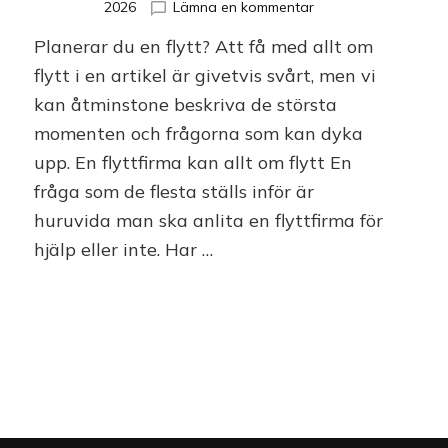
på
2026
Lämna en kommentar
Allt
Planerar du en flytt? Att få med allt om
om
flytt
flytt i en artikel är givetvis svårt, men vi
kan åtminstone beskriva de största
momenten och frågorna som kan dyka
upp. En flyttfirma kan allt om flytt En
fråga som de flesta ställs inför är
huruvida man ska anlita en flyttfirma för
hjälp eller inte. Har …