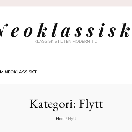
 e o k l a s s i s k
KLASSISK STIL I EN MODERN TID
M NEOKLASSISKT
Kategori:
Flytt
Hem
/
Flytt