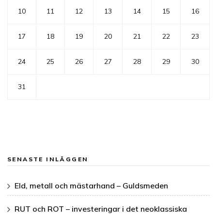
10
11
12
13
14
15
16
17
18
19
20
21
22
23
24
25
26
27
28
29
30
31
SENASTE INLÄGGEN
Eld, metall och mästarhand – Guldsmeden
RUT och ROT – investeringar i det neoklassiska