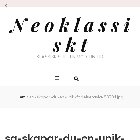
N e o k l a s s i
s k t
KLASSISK STIL I EN MODERN TID
Hem
/
sa-skapar-du-en-unik-fodelsetavla-88594.jpg
sa-skapar-du-en-unik-