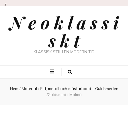
N e o k l a s s i
s k t
KLASSISK STIL I EN MODERN TID
Hem
/
Material
/
Eld, metall och mästarhand - Guldsmeden
/
Guldsmed i Malmö