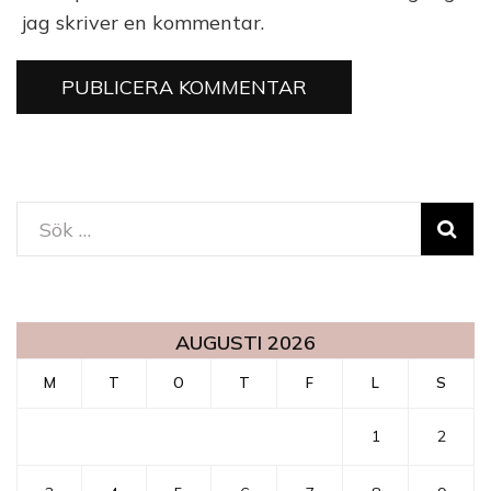
jag skriver en kommentar.
Sök
efter:
AUGUSTI 2026
M
T
O
T
F
L
S
1
2